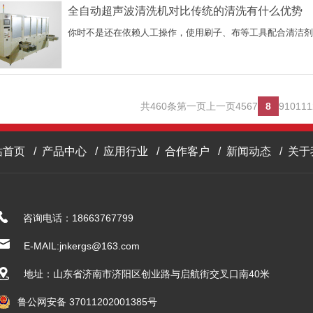
全自动超声波清洗机对比传统的清洗有什么优势
你时不是还在依赖人工操作，使用刷子、布等工具配合清洁剂物理摩擦去污。Yo
共460条
第一页
上一页
4
5
6
7
8
9
10
11
1
站首页
/
产品中心
/
应用行业
/
合作客户
/
新闻动态
/
关于
咨询电话：18663767799
E-MAIL:jnkergs@163.com
地址：山东省济南市济阳区创业路与启航街交叉口南40米
鲁公网安备 37011202001385号