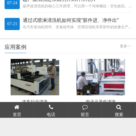
07-24
超声波清洗机的核心工作原理，可以用一个词来概括：空化效应。这不是什么玄乎的概念，而是一种实实在在的物理现象。The c...
通过式喷淋清洗机如何实现“脏件进、净件出”
07-21
在汽车发动机部件、变速箱壳体、空调压缩机等零部件的批量生产中，清洗效率直接决定了整条生产线的节拍。通过式喷淋清洗机就像...
应用案例
更多>>
汽车行业清洗
电子元器件清洗
首页
电话
留言
搜索