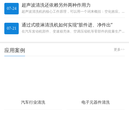
超声波清洗还依赖另外两种作用力
07-24
超声波清洗机的核心工作原理，可以用一个词来概括：空化效应。这不是什么玄乎的概念，而是一种实实在在的物理现象。The c...
通过式喷淋清洗机如何实现“脏件进、净件出”
07-21
在汽车发动机部件、变速箱壳体、空调压缩机等零部件的批量生产中，清洗效率直接决定了整条生产线的节拍。通过式喷淋清洗机就像...
应用案例
更多>>
汽车行业清洗
电子元器件清洗